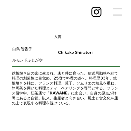
入賞
白鳥 智香子
Chikako Shiratori
ルモンドふじがや
鉄板焼き店の家に生まれ、店と共に育った。放送局勤務を経て
料理の創造性に目覚め、25歳で料理の道へ。料理歴33年。鉄
板焼きを軸に、フランス料理、菓子、ソムリエの知見を重ね、
静岡茶を用いた料理とティーペアリングを専門とする。フラン
ス留学中、紅茶店で「KAWANE」に出会い、自身の原点が静
岡にあると自覚。以来、生産者と向き合い、風土と食文化を皿
の上で表現する料理を続けている。