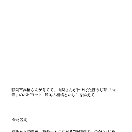
静岡市高橋さんが育てて、山梨さんが仕上げたほうじ茶 「香
寿」のパピヨット 静岡の柑橘といちごを添えて
食材説明
茶畑から茶農家、茶商へとつながる“静岡茶のものがたり”を、