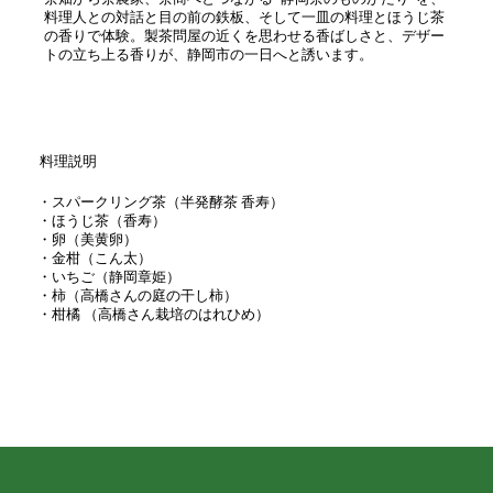
料理人との対話と目の前の鉄板、そして一皿の料理とほうじ茶
の香りで体験。製茶問屋の近くを思わせる香ばしさと、デザー
トの立ち上る香りが、静岡市の一日へと誘います。
料理説明
・スパークリング茶（半発酵茶 香寿）
・ほうじ茶（香寿）
・卵（美黄卵）
・金柑（こん太）
・いちご（静岡章姫）
・柿（高橋さんの庭の干し柿）
・柑橘 （高橋さん栽培のはれひめ）