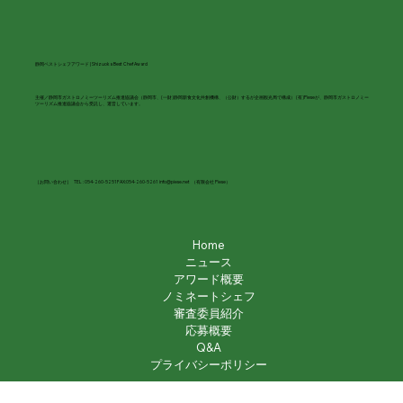
静岡ベストシェフアワード | Shizuoka Best Chef Award
主催／静岡市ガストロノミーツーリズム推進協議会（静岡市、(一財)静岡新食文化共創機構、（公財）するが企画観光局で構成） (有)Pieseが、静岡市ガストロノミー
ツーリズム推進協議会から受託し、運営しています。
［お問い合わせ］ TEL : 054-260-5251 FAX:054-260-5261
info@piese.net
（有限会社 Piese）
Home
ニュース
アワード概要
ノミネートシェフ
審査委員紹介
応募概要
Q&A
プライバシーポリシー