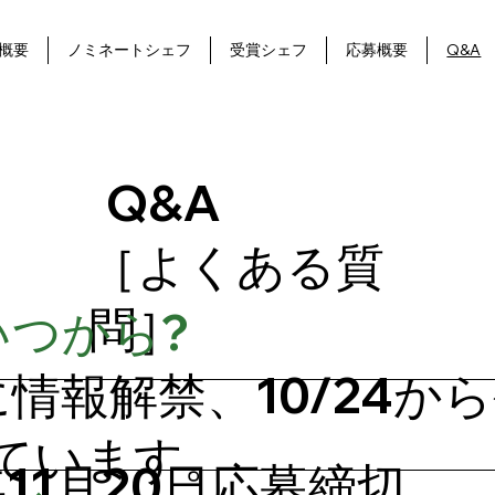
概要
ノミネートシェフ
受賞シェフ
応募概要
Q&A
Q&A
［よくある質
問］
いつから?
1に情報解禁、10/24
ています。
年11月20日応募締切