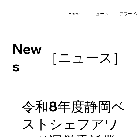
ニュース
アワード
Home
New
［ニュース］
s
令和8年度静岡ベ
ストシェフアワ