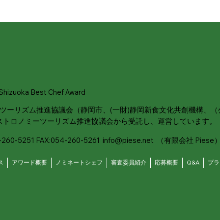
oka Best Chef Award
ツーリズム推進協議会（静岡市、(一財)静岡新食文化共創機構、
岡市ガストロノミーツーリズム推進協議会から受託し、運営しています。
0-5251 FAX:054-260-5261
info@piese.net
（有限会社 Piese
ス
アワード概要
ノミネートシェフ
審査委員紹介
応募概要
Q&A
プラ