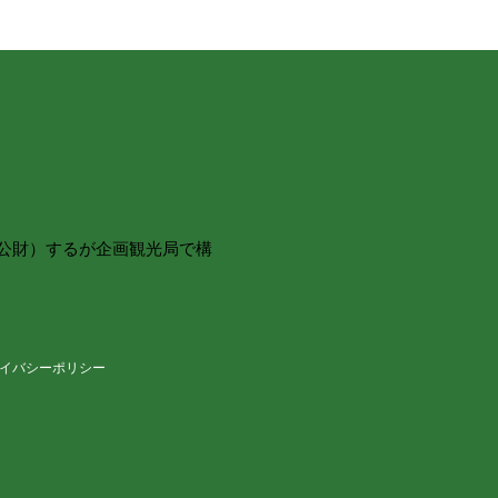
（公財）するが企画観光局で構
）
イバシーポリシー