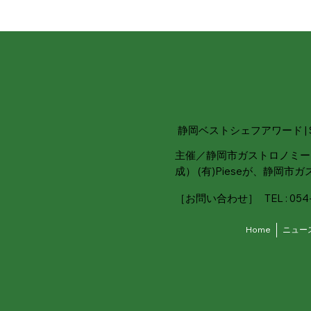
静岡ベストシェフアワード | Shizu
主催／静岡市ガストロノミー
成） (有)Pieseが、静
［お問い合わせ］ TEL : 054-26
Home
ニュー